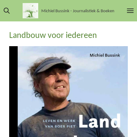
Ga
Michiel Bussink - Journalistiek & Boeken
direct
naar
de
Landbouw voor iedereen
hoofdinhoud