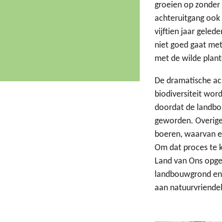
groeien op zonder 
achteruitgang ook 
vijftien jaar geled
niet goed gaat met
met de wilde plan
De dramatische ac
biodiversiteit wor
doordat de landbou
geworden. Overige
boeren, waarvan er
Om dat proces te k
Land van Ons opge
landbouwgrond en 
aan natuurvriendel