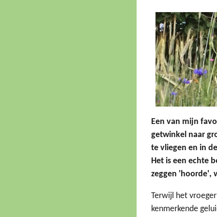
Een van mijn favo
getwinkel naar gr
te vliegen en in d
Het is een echte 
zeggen 'hoorde', 
Terwijl het vroege
kenmerkende gelui