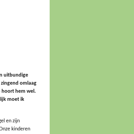
jn uitbundige
d zingend omlaag
je hoort hem wel.
ijk moet ik
el en zijn
 Onze kinderen