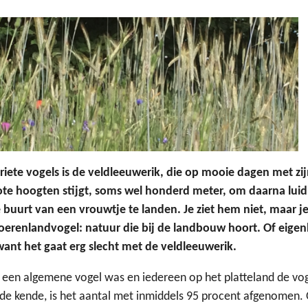
riete vogels is de veldleeuwerik, die op mooie dagen met zi
ote hoogten stijgt, soms wel honderd meter, om daarna lui
e buurt van een vrouwtje te landen. Je ziet hem niet, maar 
boerenlandvogel: natuur die bij de landbouw hoort. Of eigenl
want het gaat erg slecht met de veldleeuwerik.
r een algemene vogel was en iedereen op het platteland de vog
de kende, is het aantal met inmiddels 95 procent afgenomen.