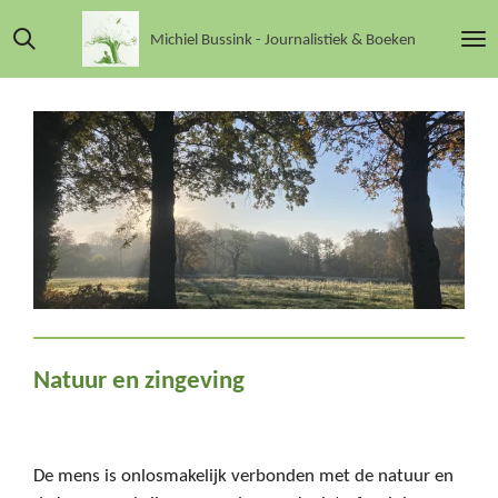
Ga
Michiel Bussink - Journalistiek & Boeken
direct
naar
de
hoofdinhoud
Natuur en zingeving
De mens is onlosmakelijk verbonden met de natuur en