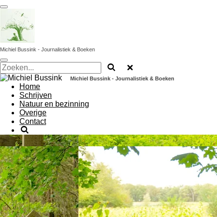
Ga
direct
naar
de
hoofdinhoud
Michiel Bussink - Journalistiek & Boeken
Michiel Bussink - Journalistiek & Boeken
Home
Schrijven
Natuur en bezinning
Overige
Contact