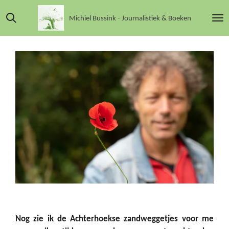
Ga
Michiel Bussink - Journalistiek & Boeken
direct
naar
de
hoofdinhoud
Nog zie ik de Achterhoekse zandweggetjes voor me