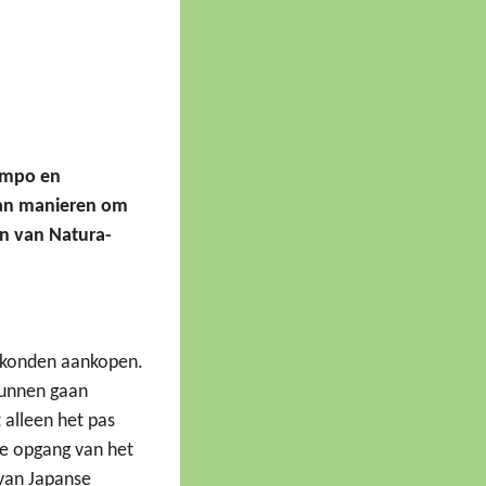
tempo en
 aan manieren om
en van Natura-
d konden aankopen.
kunnen gaan
 alleen het pas
ke opgang van het
van Japanse