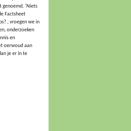
dt genoemd. 'Niets
de Factsheet
ps? , vroegen we in
len, onderzoeken
nnis en
het oerwoud aan
dan je er in te