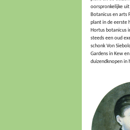
oorspronkelijke ui
Botanicus en arts 
plant in de eerste
Hortus botanicus i
steeds een oud exe
schonk Von Siebold
Gardens in Kew en 
duizendknopen in 