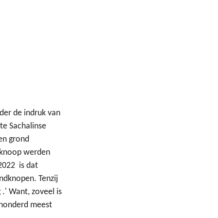
der de indruk van
te Sachalinse
en grond
ndknoop werden
 2022
is dat
ndknopen. Tenzij
 .' Want, zoveel is
e honderd meest