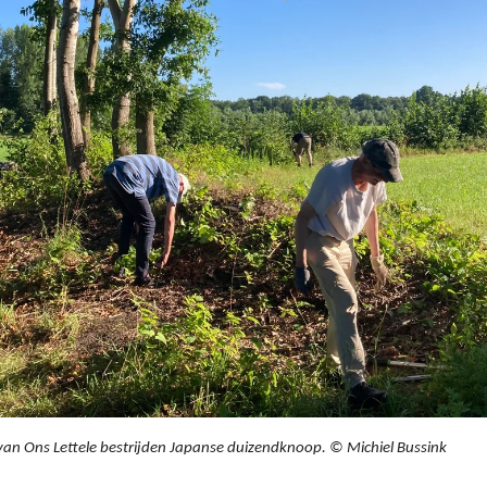
 van Ons Lettele bestrijden Japanse duizendknoop. © Michiel Bussink