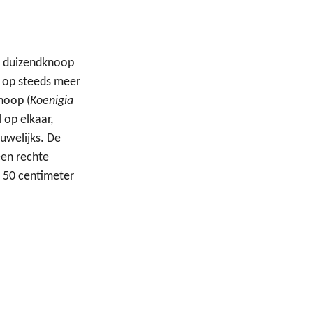
e duizendknoop
ie op steeds meer
noop (
Koenigia
 op elkaar,
uwelijks. De
een rechte
t 50 centimeter