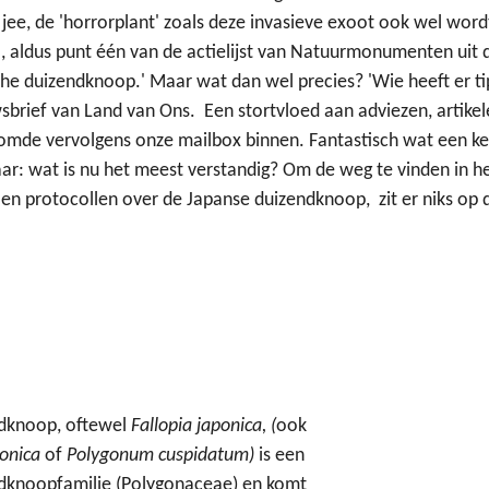
ee, de 'horrorplant' zoals deze invasieve exoot ook wel wor
', aldus punt één van de actielijst van Natuurmonumenten uit 
sche duizendknoop.' Maar wat dan wel precies? 'Wie heeft er ti
wsbrief van Land van Ons.
Een stortvloed aan adviezen, artike
oomde vervolgens onze mailbox binnen. Fantastisch wat een ke
ar: wat is nu het meest verstandig? Om de weg te vinden in 
s en protocollen over de Japanse duizendknoop,
zit er niks op 
dknoop, oftewel
Fallopia japonica, (
ook
onica
of
Polygonum cuspidatum)
is een
endknoopfamilie (Polygonaceae) en komt