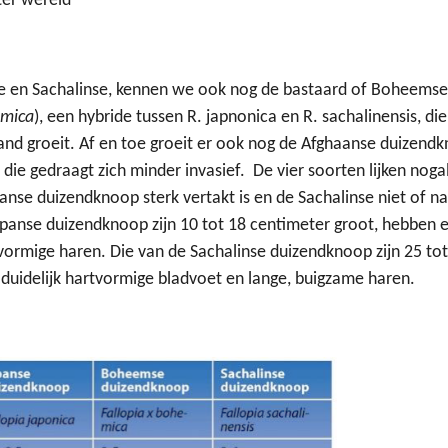
ter wereld
e en Sachalinse, kennen we ook nog de bastaard of Boheems
emica
), een hybride tussen R. japnonica en R. sachalinensis, d
and groeit. Af en toe groeit er ook nog de Afghaanse duizendk
 die gedraagt zich minder invasief.
De vier soorten lijken nogal
anse duizendknoop sterk vertakt is en de Sachalinse niet of na
panse duizendknoop zijn 10 tot 18 centimeter groot, hebben 
ormige haren. Die van de Sachalinse duizendknoop zijn 25 to
duidelijk hartvormige bladvoet en lange, buigzame haren.