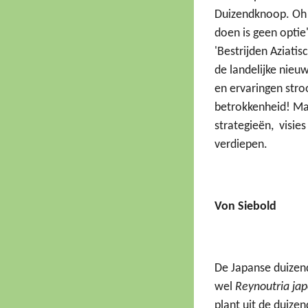
Duizendknoop. Oh j
doen is geen optie
'Bestrijden Aziati
de landelijke nieu
en ervaringen str
betrokkenheid! Ma
strategieën,
visie
verdiepen.
Von Siebold
De Japanse duizen
wel
Reynoutria jap
plant uit de duiz