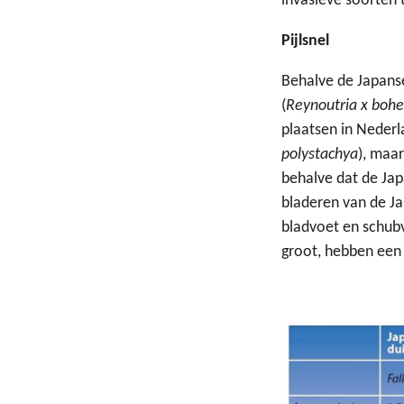
invasieve soorten 
Pijlsnel
Behalve de Japans
(
Reynoutria x boh
plaatsen in Nederl
polystachya
), maar
behalve dat de Jap
bladeren van de Ja
bladvoet en schubv
groot, hebben een 