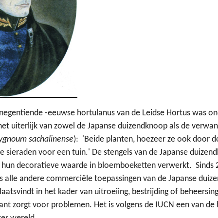
 negentiende -eeuwse hortulanus van de Leidse Hortus was on
het uiterlijk van zowel de Japanse duizendknoop als de verwan
ygnoum sachalinense
):
'Beide planten, hoezeer ze ook door d
e sieraden voor een tuin.' De stengels van de Japanse duize
e hun decoratieve waarde in bloemboeketten verwerkt.
Sinds
ls alle andere commerciële toepassingen van de Japanse duize
aatsvindt in het kader van uitroeiing, bestrijding of beheersing
plant zorgt voor problemen. Het is volgens de IUCN een van d