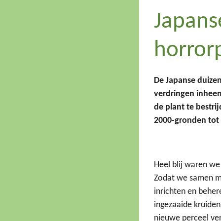
Japans
horror
De Japanse duizen
verdringen inheem
de plant te bestr
2000-gronden tot 
Heel blij waren we
Zodat we samen me
inrichten en beher
ingezaaide kruiden
nieuwe perceel ve